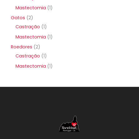
Mastectomia
1
Gatos
2
Castração
1
Mastectomia
1
Roedores
2
Castração
1
Mastectomia
1